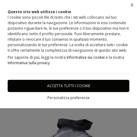
X
0
Questo sito web utilizza i cookie
I cookie sono piccoli file di testo che i siti web collocano sul tuo
dispositivo durante la navigazione. Le informazioni in essi contenute
Home
Abbigliamento, Cerimonia, Costumi e abiti per la Danza, Accessori e Scarpe
Danza
possono riguardare te, le tue preferenze o il tuo dispositivo ma non ti
identificano sotto il profilo personale. Puoi liberamente prestare,
rifiutare o revocare il tuo consenso in qualsiasi momento,
personalizzando le tue preferenze. La scelta di accettare tutti i cookie
ti offre certamente la completezza di navigazione di questo sito web.
Per saperne di più, leggi la nostra
Informativa sui cookie
e la nostra
Informativa sulla privacy
ACCETTA TUTTI I COOKIE
Personalizza preferenze