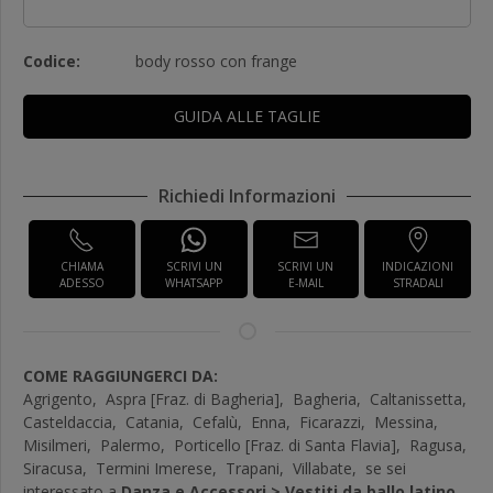
Codice:
body rosso con frange
GUIDA ALLE TAGLIE
Richiedi Informazioni
CHIAMA
SCRIVI UN
SCRIVI UN
INDICAZIONI
ADESSO
WHATSAPP
E-MAIL
STRADALI
COME RAGGIUNGERCI DA:
Agrigento,
Aspra [Fraz. di Bagheria],
Bagheria,
Caltanissetta,
Casteldaccia,
Catania,
Cefalù,
Enna,
Ficarazzi,
Messina,
Misilmeri,
Palermo,
Porticello [Fraz. di Santa Flavia],
Ragusa,
Siracusa,
Termini Imerese,
Trapani,
Villabate,
se sei
interessato a
Danza e Accessori > Vestiti da ballo latino