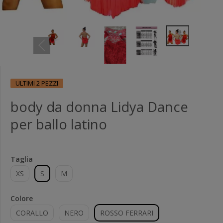
ULTIMI 2 PEZZI
body da donna Lidya Dance
per ballo latino
Taglia
XS
S
M
Colore
CORALLO
NERO
ROSSO FERRARI