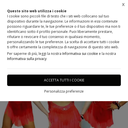
X
0
Questo sito web utilizza i cookie
I cookie sono piccoli file di testo che i siti web collocano sul tuo
dispositivo durante la navigazione. Le informazioni in essi contenute
Home
Abbigliamento, Cerimonia, Costumi e abiti per la Danza, Accessori e Scarpe
Danza
possono riguardare te, le tue preferenze o il tuo dispositivo ma non ti
identificano sotto il profilo personale. Puoi liberamente prestare,
rifiutare o revocare il tuo consenso in qualsiasi momento,
personalizzando le tue preferenze. La scelta di accettare tutti i cookie
ti offre certamente la completezza di navigazione di questo sito web.
Per saperne di più, leggi la nostra
Informativa sui cookie
e la nostra
Informativa sulla privacy
ACCETTA TUTTI I COOKIE
Personalizza preferenze