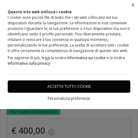
X
0
Questo sito web utilizza i cookie
I cookie sono piccoli file di testo che i siti web collocano sul tuo
dispositivo durante la navigazione. Le informazioni in essi contenute
Home
Abbigliamento, Cerimonia, Costumi e abiti per la Danza, Accessori e Scarpe
Danza
possono riguardare te, le tue preferenze o il tuo dispositivo ma non ti
identificano sotto il profilo personale. Puoi liberamente prestare,
rifiutare o revocare il tuo consenso in qualsiasi momento,
personalizzando le tue preferenze. La scelta di accettare tutti i cookie
ti offre certamente la completezza di navigazione di questo sito web.
Per saperne di più, leggi la nostra
Informativa sui cookie
e la nostra
Informativa sulla privacy
ULTIMO PEZZO
Abito da donna Lidya Dance
ACCETTA TUTTI I COOKIE
per la danza standard
Personalizza preferenze
DISPONIBILITÀ IMMEDIATA
€ 400,00