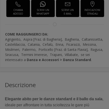
CHIAMA
SCRIVI UN
SCRIVI UN
INDICAZIONI
ADESSO
WHATSAPP
E-MAIL
STRADALI
COME RAGGIUNGERCI DA:
Agrigento,
Aspra [Fraz. di Bagheria],
Bagheria,
Caltanissetta,
Casteldaccia,
Catania,
Cefalù,
Enna,
Ficarazzi,
Messina,
Misilmeri,
Palermo,
Porticello [Fraz. di Santa Flavia],
Ragusa,
Siracusa,
Termini Imerese,
Trapani,
Villabate,
se sei
interessato a
Danza e Accessori > Danza Standard
.
Descrizione
Elegante abito per le danze standard e il ballo da sala
,
ideale per affrontare in tutta scioltezza le gare più